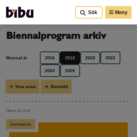
Gå till huvudinnehållet
Sök
Meny
Biennalprogram arkiv
Biennal år
2016
2018
2020
2022
2024
2026
Filtrerar på: 2018
Seminarium