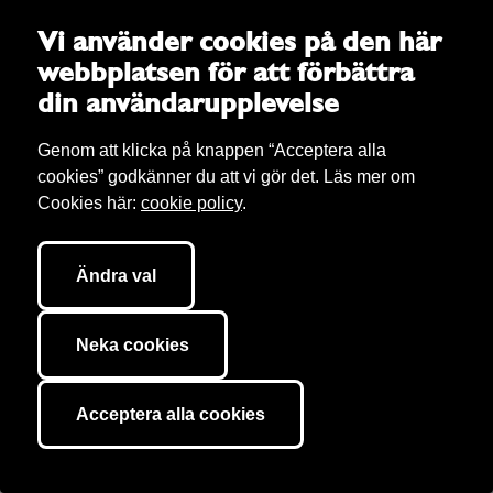
Mamman
Vi använder cookies på den här
Jury selection
webbplatsen för att förbättra
En föreställning för stora och små rättvisekämpar.
din användarupplevelse
Teater
Dockteater
Mellanstadiet
Genom att klicka på knappen “Acceptera alla
cookies” godkänner du att vi gör det. Läs mer om
Cookies här:
cookie policy
.
Föreställning
Mellan oss
Jury selection
Ändra val
Vad är en gräns, och vad gör gränser med oss? Vilka gränser kan
vi passera, och vem får passera vilka gränser? Hur blir något
gränslöst eller gränsöverskridande?
Neka cookies
Dans
Teater
Förskola
Acceptera alla cookies
Seminarium