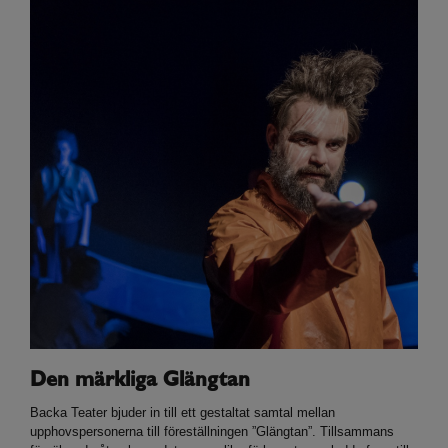
Den märkliga Glängtan
Backa Teater bjuder in till ett gestaltat samtal mellan
upphovspersonerna till föreställningen ”Glängtan”. Tillsammans