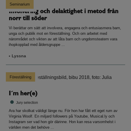
Seminarium
Involvering och delaktighet i metod från
norr till söder
Vi berättar om sätt att involvera, engagera och entusiasmera barn,
unga och publik mot en föreställning. Och om arbetet med
närområdet och vikten av att låta barn och ungdomsteatern vara
ihopkopplad med åldersgruppe ...
Lyssna
Föreställning
I´m her(e)
Jury selection
Ara har skolkat väldigt länge nu. För hon har fått ett eget rum av
Virginia Woolf. En miljard followers på Youtube, Musical.ly och
Instagram ser vad hon gör därinne. Hon kan resa varsomhelst i
världen men det behöve ...