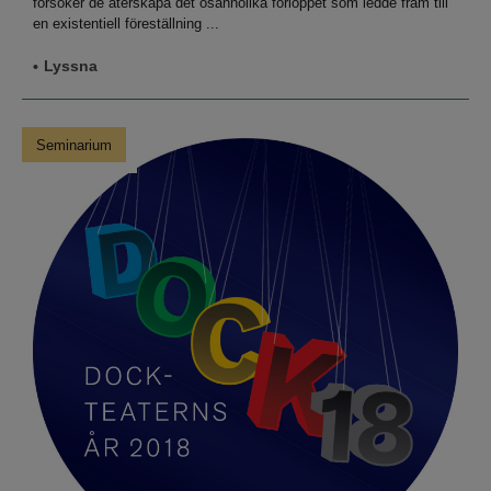
försöker de återskapa det osannolika förloppet som ledde fram till
en existentiell föreställning ...
Lyssna
Seminarium