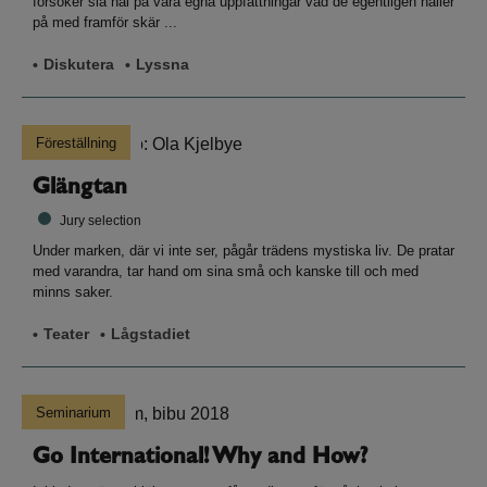
försöker slå hål på våra egna uppfattningar vad de egentligen håller
på med framför skär ...
Diskutera
Lyssna
Föreställning
Glängtan
Jury selection
Under marken, där vi inte ser, pågår trädens mystiska liv. De pratar
med varandra, tar hand om sina små och kanske till och med
minns saker.
Teater
Lågstadiet
Seminarium
Go International! Why and How?