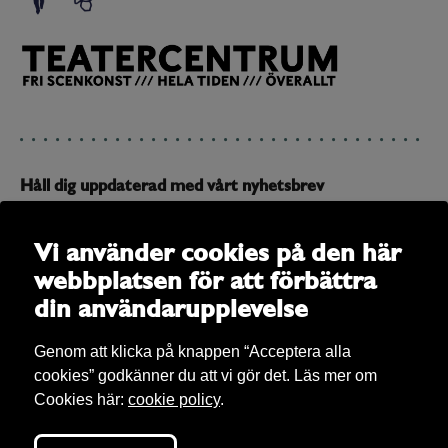
Håll dig uppdaterad med vårt nyhetsbrev
Prenumerera på vårt nyhetsbrev och få uppdateringar om
allt som är på gång
Vi använder cookies på den här
webbplatsen för att förbättra
E-post
din användarupplevelse
Genom att klicka på knappen “Acceptera alla
cookies” godkänner du att vi gör det. Läs mer om
Cookies här:
cookie policy
.