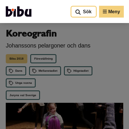
Gå till huvudinnehållet
Sök
Meny
Koreografin
Johanssons pelargoner och dans
Bibu 2018
Föreställning
Dans
Mellanstadiet
Högstadiet
Unga vuxna
Juryns val Sverige
1
/ 2