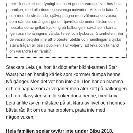
mer. Tonsäkert och fyndigt lotsas vi genom vardagslivet hos hela
familjen, med alla dess egensinniga individer. Vi kan le både åt
och med de stressade, självupptagna men välmenande vuxna,
som dämpar sin ångest genom tjuvrökande under fläkten och
hetsätande av grillad kyckling på balkongen, såväl som känna
igen oss i tonåringens vånda, tvivel och lyckorus. Stumheten inför
de vuxna betyder inte att protester uteblir och handlingarna tycks
ställa frågan till oss i publiken: Hur väljer vi att leva och ta hand
om varandra i en familj?
Stackars Leia (ja, hon är döpt efter bikini-tanten i Star
Wars) har en hemlig kärlek som kommer dumpa henne
två gånger. Men det vet hon inte än. Hon har en mamma
och en pappa som är veganer men äter kött på balkongen
och en lillasyster som försöker döda henne, med kniv.
Leia är lite av en mästare på att klara av livet och hennes
bästa råd är: om du har problem, prata inte med
någon vuxen.
Hela familjen spelar tyvärr inte under Bibu 2018.