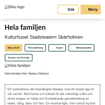
Gå till huvudinnehållet
Sök
Meny
Hela familjen
Kulturhuset Stadsteatern Skärholmen
Bibu 2018
Föreställning
Teater
Mellanstadiet
Juryns val Sverige
Hela familjen foto: Markus Gårdner
Ett nutidsdrama där frispråkighet blandas med ett skarpt öga för
vår samtid. Med humor och känsla för det mänskligt svåra och
sköra skapas en härlig och livsbejakande genreblandning av
teater, sång, dans och fars. En musikal-light, men också mycket