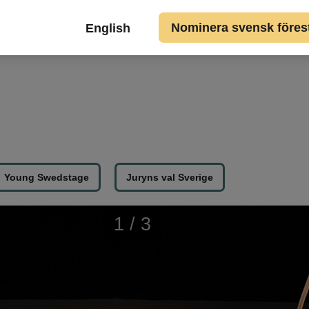
Gå till huvudinnehållet
Top
Nominera svensk förestä
English
button
links
SV
Young Swedstage
Juryns val Sverige
1
/ 3