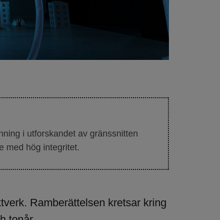
Photo: Jose F
ning i utforskandet av gränssnitten
e med hög integritet.
tverk. Ramberättelsen kretsar kring
h tonår.