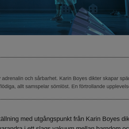
drenalin och sårbarhet. Karin Boyes dikter skapar spän
lödiga, allt samspelar sömlöst. En förtrollande upplevels
tällning med utgångspunkt från Karin Boyes dik
varandra i ett slags vakuum mellan barndom oc