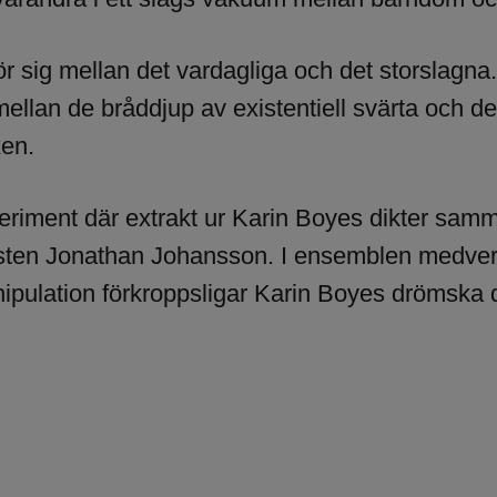
r sig mellan det vardagliga och det storslagna.
llan de bråddjup av existentiell svärta och de 
xen.
riment där extrakt ur Karin Boyes dikter samma
tisten Jonathan Johansson. I ensemblen medver
ipulation förkroppsligar Karin Boyes drömska d