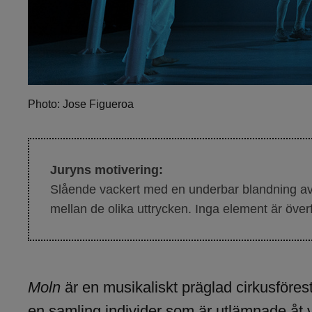
Photo: Jose Figueroa
Juryns motivering:
Slående vackert med en underbar blandning av a
mellan de olika uttrycken. Inga element är överf
Moln
är en musikaliskt präglad cirkusföres
en samling individer som är utlämnade åt 