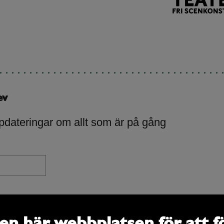
ev
pdateringar om allt som är på gång
en här webbplatsen för att f