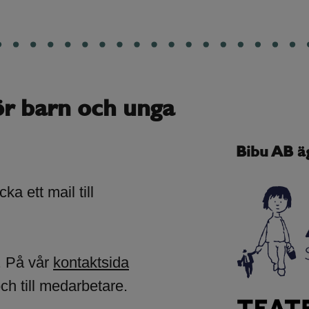
ör barn och unga
Bibu AB ä
ka ett mail till
. På vår
kontaktsida
och till medarbetare.