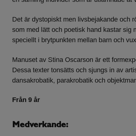
Det är dystopiskt men livsbejakande och rö
som med lätt och poetisk hand kastar sig me
speciellt i brytpunkten mellan barn och vu
Manuset av Stina Oscarson är ett formexpe
Dessa texter tonsätts och sjungs in av ar
dansakrobatik, parakrobatik och objektman
Från 9 år
Medverkande: