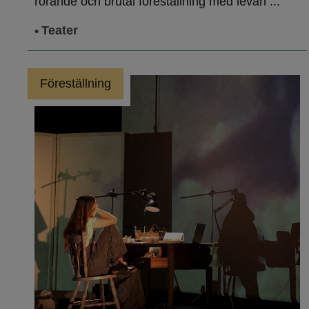
rörande och brutal föreställning med levan ...
Teater
Föreställning