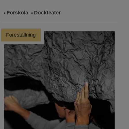
Förskola
Dockteater
Föreställning