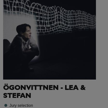
ÖGONVITTNEN - LEA &
STEFAN
Jury selection