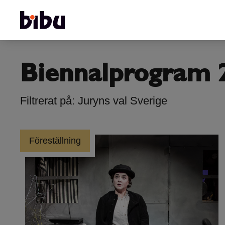
Biennalprogram 
Filtrerat på: Juryns val Sverige
Föreställning