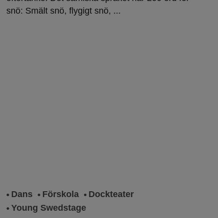
snö: Smält snö, flygigt snö, ...
Dans
Förskola
Dockteater
Young Swedstage