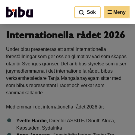
Gå till huvudinnehållet
Sök
Meny
Internationella rådet 2026
Under bibu presenteras ett antal internationella
föreställningar som ger oss en glimpt av vad som skapas
utanför Sveriges gränser. Det är bibus styrelse som utser
jurymedlemmarna i det internationella rådet. bibus
verksamhetsledare Tanja Mangalanayagam sitter med
som bibus representant i rådet och verkar som
sammankallande.
Medlemmar i det internationella rådet 2026 är:
Yvette Hardie
, Director ASSITEJ South Africa,
Kapstaden, Sydafrika