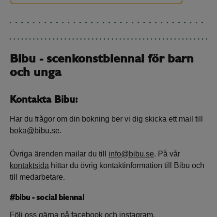
Bibu - scenkonstbiennal för barn
och unga
Kontakta Bibu:
Har du frågor om din bokning ber vi dig skicka ett mail till
boka@bibu.se
.
Övriga ärenden mailar du till
info@bibu.se
. På vår
kontaktsida
hittar du övrig kontaktinformation till Bibu och
till medarbetare.
#bibu - social biennal
Följ oss gärna på
facebook
och
instagram
.