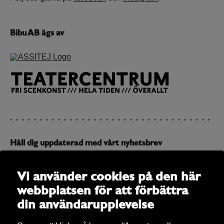
Bibu AB ägs av
Håll dig uppdaterad med vårt nyhetsbrev
Prenumerera på vårt nyhetsbrev och få uppdateringar om
allt som är på gång
Vi använder cookies på den här
webbplatsen för att förbättra
E-post
din användarupplevelse