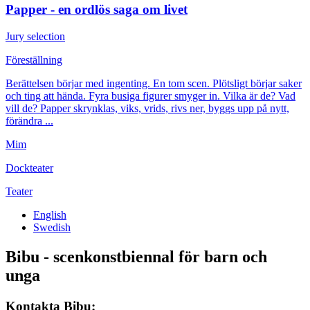
Papper - en ordlös saga om livet
Jury selection
Föreställning
Berättelsen börjar med ingenting. En tom scen. Plötsligt börjar saker
och ting att hända. Fyra busiga figurer smyger in. Vilka är de? Vad
vill de? Papper skrynklas, viks, vrids, rivs ner, byggs upp på nytt,
förändra ...
Mim
Dockteater
Teater
English
Swedish
Bibu - scenkonstbiennal för barn och
unga
Kontakta Bibu: