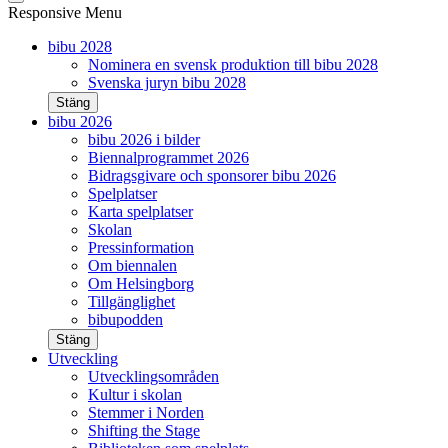
Responsive Menu
bibu 2028
Nominera en svensk produktion till bibu 2028
Svenska juryn bibu 2028
Stäng
bibu 2026
bibu 2026 i bilder
Biennalprogrammet 2026
Bidragsgivare och sponsorer bibu 2026
Spelplatser
Karta spelplatser
Skolan
Pressinformation
Om biennalen
Om Helsingborg
Tillgänglighet
bibupodden
Stäng
Utveckling
Utvecklingsområden
Kultur i skolan
Stemmer i Norden
Shifting the Stage