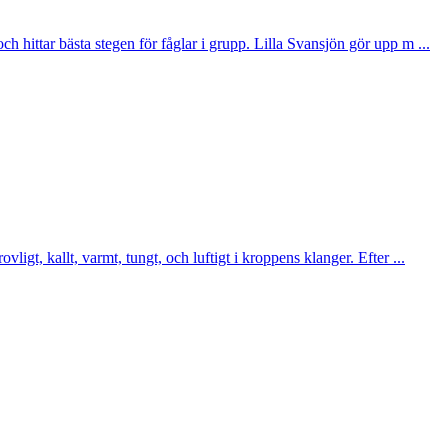
och hittar bästa stegen för fåglar i grupp. Lilla Svansjön gör upp m ...
vligt, kallt, varmt, tungt, och luftigt i kroppens klanger. Efter ...