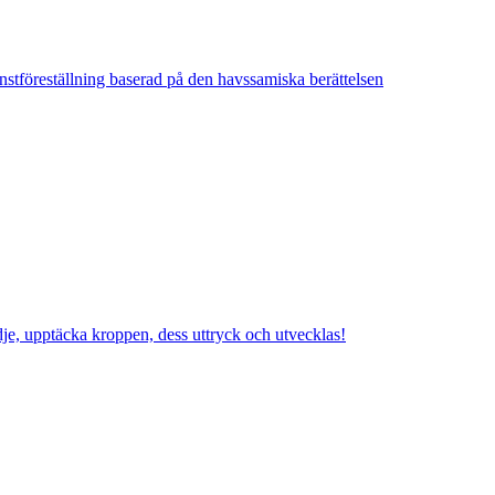
onstföreställning baserad på den havssamiska berättelsen
je, upptäcka kroppen, dess uttryck och utvecklas!