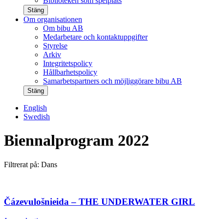
Biblioteken som spelplats
Stäng
Om organisationen
Om bibu AB
Medarbetare och kontaktuppgifter
Styrelse
Arkiv
Integritetspolicy
Hållbarhetspolicy
Samarbetspartners och möjliggörare bibu AB
Stäng
English
Swedish
Biennalprogram 2022
Filtrerat på: Dans
Čázevulošnieida – THE UNDERWATER GIRL