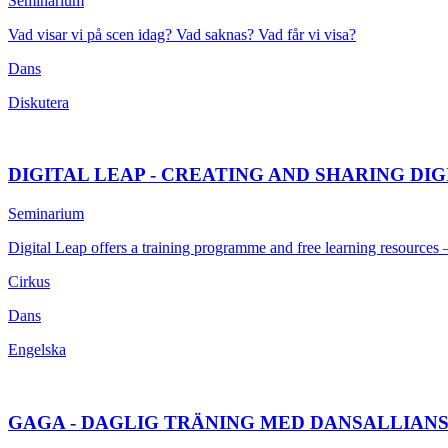
Seminarium
Vad visar vi på scen idag? Vad saknas? Vad får vi visa?
Dans
Diskutera
DIGITAL LEAP - CREATING AND SHARING DI
Seminarium
Digital Leap offers a training programme and free learning resources –
Cirkus
Dans
Engelska
GAGA - DAGLIG TRÄNING MED DANSALLIAN