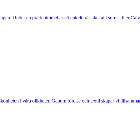
pen. Under en präriehimmel är ett enkelt trästaket allt som skiljer Cal
e skönheten i våra olikheter. Genom rörelse och textil skapar vi tillsamm