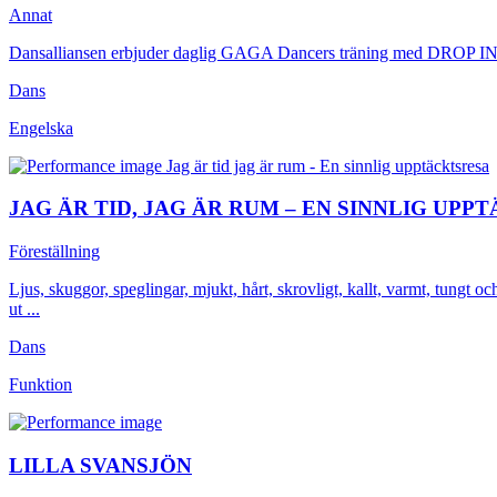
Annat
Dansalliansen erbjuder daglig GAGA Dancers träning med DROP IN fö
Dans
Engelska
JAG ÄR TID, JAG ÄR RUM – EN SINNLIG UPP
Föreställning
Ljus, skuggor, speglingar, mjukt, hårt, skrovligt, kallt, varmt, tungt
ut ...
Dans
Funktion
LILLA SVANSJÖN