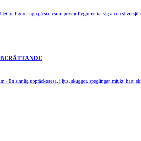
let tre figurer upp på scen som provar flygturer, tar sig an en silversjö 
T BERÄTTANDE
 - En sinnlig upptäcktsresa, i ljus, skuggor, speglingar, mjukt, hårt, skro