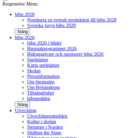
Responsive Menu
bibu 2028
Nominera en svensk produktion till bibu 2028
Svenska juryn bibu 2028
Stäng
bibu 2026
bibu 2026 i bilder
Biennalprogrammet 2026
Bidragsgivare och sponsorer bibu 2026
Spelplatser
Karta spelplatser
Skolan
Pressinformation
Om biennalen
Om Helsingborg
Tillgänglighet
bibupodden
Stäng
Utveckling
Utvecklingsområden
Kultur i skolan
Stemmer i Norden
Shifting the Stage