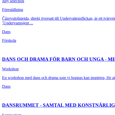
Jury selection
Föreställning
Čázevulošnieida, direkt översatt till Undervattensflickan, är ett tvär
’Undervannsjent ...
Dans
Förskola
DANS OCH DRAMA FÖR BARN OCH UNGA - M
Workshop
En workshop med dans och drama som vi hoppas kan inspirera, för att 
Dans
DANSRUMMET - SAMTAL MED KONSTNÄRLIG