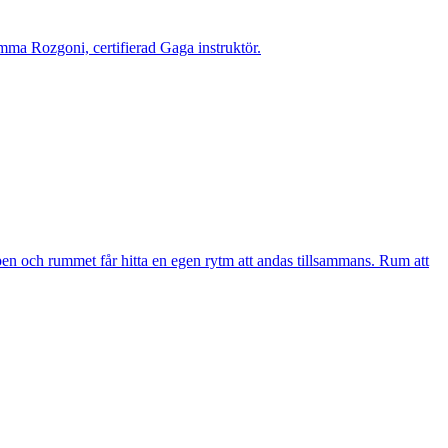
a Rozgoni, certifierad Gaga instruktör.
oppen och rummet får hitta en egen rytm att andas tillsammans. Rum att