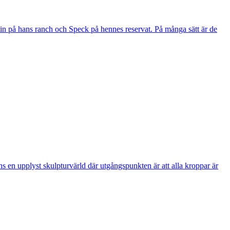
vin på hans ranch och Speck på hennes reservat. På många sätt är de
ans en upplyst skulpturvärld där utgångspunkten är att alla kroppar är