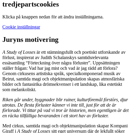
tredjepartscookies
Klicka på knappen nedan för att ändra inställningarna.
Cookie inställningar
Juryns motivering
A Study of Losses
är ett stämningsfullt och poetiskt utforskande av
förlust, inspirerat av Judith Schalanskys samtidsrelevanta
essäsamling “Förteckning över några förluster”. Uppsättningen
ställer frågan: Vad har jag mist och vad är jag rädd att förlora?
Genom cirkusens artistiska språk, specialkomponerad musik av
Beirut, samtida magi och objektmanipulation skapas atmosfäriska
bilder och fantasirika drömsekvenser i ett landskap, lika estetiskt
som melankoliskt.
Riken går under, byggnader blir ruiner, kulturföremål förstörs, djur
utrotas. De flesta förluster känner vi inte till, just för att de är
förlorade. Vi tittar på vad vi tror är historien, men egentligen är det
en räcka tillfälliga bevaranden i ett stort hav av förluster.
Med cirkus, samtida magi och objektmanipulation skapar Kompani
Giraff i
A Study of Losses
sitt eget universum där de lekfullt söker