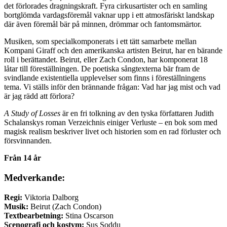
det förlorades dragningskraft. Fyra cirkusartister och en samling
bortglömda vardagsföremål vaknar upp i ett atmosfäriskt landskap
där även föremål bär på minnen, drömmar och fantomsmärtor.
Musiken, som specialkomponerats i ett tätt samarbete mellan
Kompani Giraff och den amerikanska artisten Beirut, har en bärande
roll i berättandet. Beirut, eller Zach Condon, har komponerat 18
låtar till föreställningen. De poetiska sångtexterna bär fram de
svindlande existentiella upplevelser som finns i föreställningens
tema. Vi ställs inför den brännande frågan: Vad har jag mist och vad
är jag rädd att förlora?
A Study of Losses
är en fri tolkning av den tyska författaren Judith
Schalanskys roman Verzeichnis einiger Verluste – en bok som med
magisk realism beskriver livet och historien som en rad förluster och
försvinnanden.
Från 14 år
Medverkande:
Regi:
Viktoria Dalborg
Musik:
Beirut (Zach Condon)
Textbearbetning:
Stina Oscarson
Scenografi och kostym:
Sus Soddu