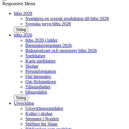
Responsive Menu
bibu 2028
Nominera en svensk produktion till bibu 2028
Svenska juryn bibu 2028
Stäng
bibu 2026
bibu 2026 i bilder
Biennalprogrammet 2026
Bidragsgivare och sponsorer bibu 2026
Spelplatser
Karta spelplatser
Skolan
Pressinformation
Om biennalen
Om Helsingborg
Tillgänglighet
bibupodden
Stäng
Utveckling
Utvecklingsområden
Kultur i skolan
Stemmer i Norden
Shifting the Stage