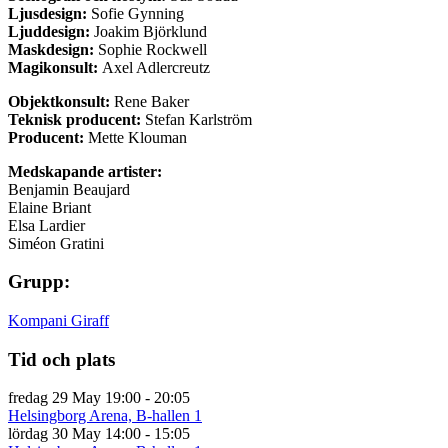
Ljusdesign:
Sofie Gynning
Ljuddesign:
Joakim Björklund
Maskdesign:
Sophie Rockwell
Magikonsult:
Axel Adlercreutz
Objektkonsult:
Rene Baker
Teknisk producent:
Stefan Karlström
Producent:
Mette Klouman
Medskapande artister:
Benjamin Beaujard
Elaine Briant
Elsa Lardier
Siméon Gratini
Grupp:
Kompani Giraff
Tid och plats
fredag 29 May
19:00 - 20:05
Helsingborg Arena, B-hallen 1
lördag 30 May
14:00 - 15:05