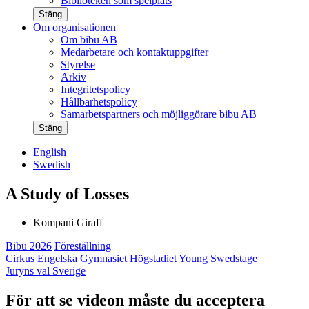
Biblioteken som spelplats
Stäng
Om organisationen
Om bibu AB
Medarbetare och kontaktuppgifter
Styrelse
Arkiv
Integritetspolicy
Hållbarhetspolicy
Samarbetspartners och möjliggörare bibu AB
Stäng
English
Swedish
A Study of Losses
Kompani Giraff
Bibu 2026
Föreställning
Cirkus
Engelska
Gymnasiet
Högstadiet
Young Swedstage
Juryns val Sverige
För att se videon måste du acceptera