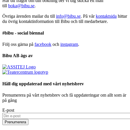
Har du frågor om din bokning ber vi dig skicka ett mail
till
boka@bibu.se
.
Övriga ärenden mailar du till
info@bibu.se
. På vår
kontaktsida
hittar
du övrig kontaktinformation till Bibu och till medarbetare.
#bibu - social biennal
Följ oss gärna på
facebook
och
instagram
.
Bibu AB ägs av
Håll dig uppdaterad med vårt nyhetsbrev
Prenumerera på vårt nyhetsbrev och få uppdateringar om allt som är
på gång
E-post