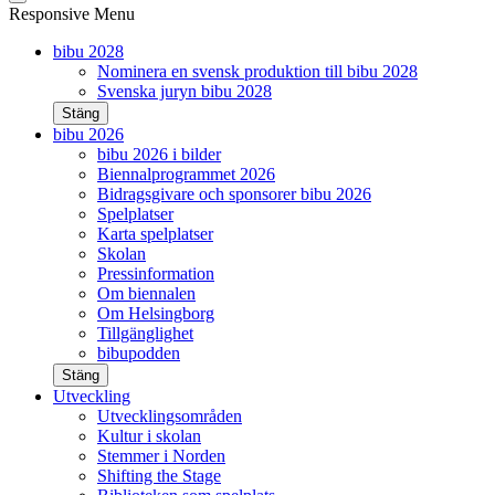
Responsive Menu
bibu 2028
Nominera en svensk produktion till bibu 2028
Svenska juryn bibu 2028
Stäng
bibu 2026
bibu 2026 i bilder
Biennalprogrammet 2026
Bidragsgivare och sponsorer bibu 2026
Spelplatser
Karta spelplatser
Skolan
Pressinformation
Om biennalen
Om Helsingborg
Tillgänglighet
bibupodden
Stäng
Utveckling
Utvecklingsområden
Kultur i skolan
Stemmer i Norden
Shifting the Stage