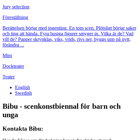
Jury selection
Föreställning
Berättelsen börjar med ingenting. En tom scen. Plötsligt börjar saker
och ting att hända. Fyra busiga figurer smyger in. Vilka är de? Vad
vill de? Papper skrynklas, viks, vrids, rivs ner, byggs upp på nytt,
förändra ...
Mim
Dockteater
Teater
English
Swedish
Bibu - scenkonstbiennal för barn och
unga
Kontakta Bibu: