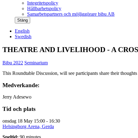
Integritetspolicy
Hållbarhetspolicy
Samarbetspartners och möjliggörare bibu AB
Stäng
English
Swedish
THEATRE AND LIVELIHOOD - A CRO
Bibu 2022
Seminarium
This Roundtable Discussion, will see participants share their thoughts 
Medverkande:
Jerry Adesewo
Tid och plats
onsdag 18 May
15:00 - 16:30
Helsingborg Arena, Gerda
Speltid:
90 minutes