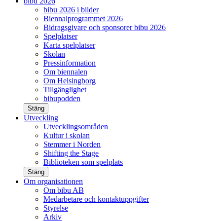
bibu 2026
bibu 2026 i bilder
Biennalprogrammet 2026
Bidragsgivare och sponsorer bibu 2026
Spelplatser
Karta spelplatser
Skolan
Pressinformation
Om biennalen
Om Helsingborg
Tillgänglighet
bibupodden
Stäng
Utveckling
Utvecklingsområden
Kultur i skolan
Stemmer i Norden
Shifting the Stage
Biblioteken som spelplats
Stäng
Om organisationen
Om bibu AB
Medarbetare och kontaktuppgifter
Styrelse
Arkiv