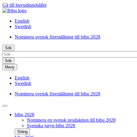
Gå till huvudinnehållet
English
Swedish
Nominera svensk föreställning till bibu 2028
Top
Sök
button
links
Meny
SV
English
Swedish
Nominera svensk föreställning till bibu 2028
Top
button
Responsive
bibu 2028
links
Menu
Nominera en svensk produktion till bibu 2028
SV
Svenska juryn bibu 2028
Stäng