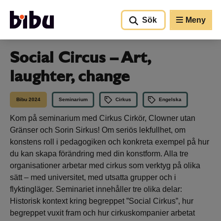
Gå till huvudinnehållet
Sök
Meny
Social Circus – Art,
laughter, change
Bibu 2024
Seminarium
Cirkus
Engelska
Kom på seminarium med Cirkus Cirkör, Clowner utan
Gränser och Sorin Sirkus! Om seriös lekfullhet, om
konstens roll i pedagogiken och konkreta exempel på hur
du kan skapa förändring med din konstform. Alla tre
organisationer arbetar med cirkus som verktyg på olika
sätt – med universitet, med utsatta grupper och i
flyktingläger. Seminariet innehåller tre olika delar:
Historisk kontext kring begreppet ”Social Cirkus”, hur
begreppet vuxit fram och hur cirkuskompanier arbetat