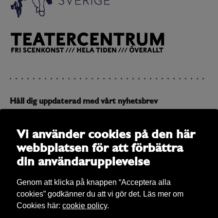
Håll dig uppdaterad med vårt nyhetsbrev
Prenumerera på vårt nyhetsbrev och få uppdateringar om
allt som är på gång
Vi använder cookies på den här
webbplatsen för att förbättra
E-post
din användarupplevelse
Genom att klicka på knappen “Acceptera alla
cookies” godkänner du att vi gör det. Läs mer om
Cookies här:
cookie policy
.