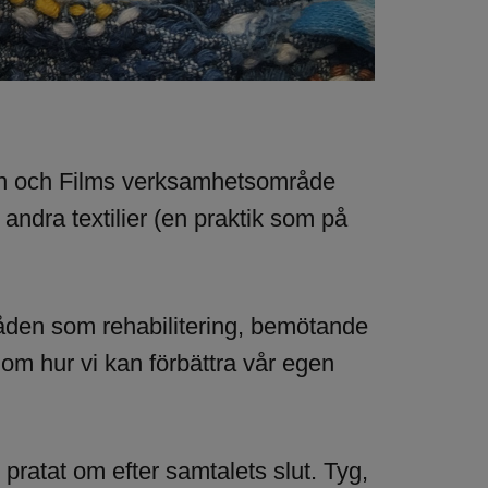
Photo: Magnu
n och Films verksamhetsområde
andra textilier (en praktik som på
åden som rehabilitering, bemötande
 om hur vi kan förbättra vår egen
pratat om efter samtalets slut. Tyg,