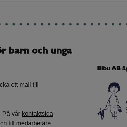
ör barn och unga
Bibu AB ä
ka ett mail till
. På vår
kontaktsida
och till medarbetare.