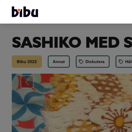
SASHIKO MED
Bibu 2022
Annat
Diskutera
Hål