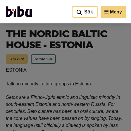
Gå till huvudinnehållet
Sök
Meny
THE NORDIC BALTIC
HOUSE - ESTONIA
Bibu 2022
Seminarium
ESTONIA
Talk on minority culture groups in Estonia
Setos are a Finno-Ugric ethnic and linguistic minority in
south-eastern Estonia and north-western Russia. For
centuries, Seto culture has been an oral culture, where
the core values have been passed on by singing. Today,
the language (still officially a dialect) is spoken by less