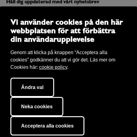
Håll dig uppdaterad med vårt nyhetsbrev
Prenumerera på vårt nyhetsbrev och få uppdateringar om
allt som är på gång
Vi använder cookies på den här
webbplatsen för att förbättra
E-post
din användarupplevelse
Genom att klicka på knappen “Acceptera alla
cookies” godkänner du att vi gör det. Läs mer om
Cookies här:
cookie policy
.
Ändra val
Bibu AB Copyright 2026. Bibu äger rättigheter till allt material på sajten om
inget annat anges. Vi tar hand om
personuppgifter
(enligt GDPR) och här
Neka cookies
kan du läsa om våra
cookies
. Sajten är utvecklad av
040.se
.
Cookie inställningar
Acceptera alla cookies