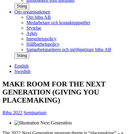
Biblioteken som spelplats
Stäng
Om organisationen
Om bibu AB
Medarbetare och kontaktuppgifter
Styrelse
Arkiv
Integritetspolicy
Hållbarhetspolicy
Samarbetspartners och möjliggörare bibu AB
Stäng
English
Swedish
MAKE ROOM FOR THE NEXT
GENERATION (GIVING YOU
PLACEMAKING)
Bibu 2022
Seminarium
The 2022 Next Generation program theme is “placemaking” – a