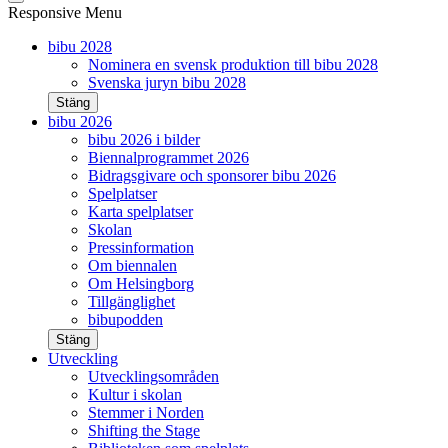
Responsive Menu
bibu 2028
Nominera en svensk produktion till bibu 2028
Svenska juryn bibu 2028
Stäng
bibu 2026
bibu 2026 i bilder
Biennalprogrammet 2026
Bidragsgivare och sponsorer bibu 2026
Spelplatser
Karta spelplatser
Skolan
Pressinformation
Om biennalen
Om Helsingborg
Tillgänglighet
bibupodden
Stäng
Utveckling
Utvecklingsområden
Kultur i skolan
Stemmer i Norden
Shifting the Stage