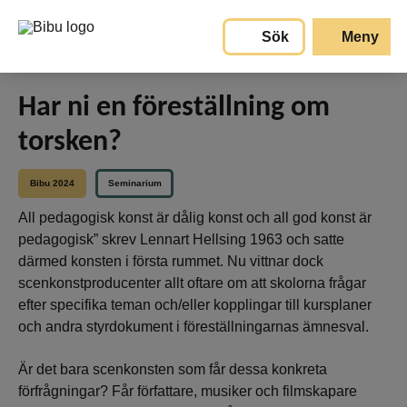
Gå till huvudinnehållet
Sök
Meny
Har ni en föreställning om
torsken?
Bibu 2024
Seminarium
All pedagogisk konst är dålig konst och all god konst är
pedagogisk” skrev Lennart Hellsing 1963 och satte
därmed konsten i första rummet. Nu vittnar dock
scenkonstproducenter allt oftare om att skolorna frågar
efter specifika teman och/eller kopplingar till kursplaner
och andra styrdokument i föreställningarnas ämnesval.
Är det bara scenkonsten som får dessa konkreta
förfrågningar? Får författare, musiker och filmskapare