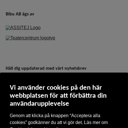
Bibu AB ägs av
Håll dig uppdaterad med vårt nyhetsbrev
Prenumerera på vårt nyhetsbrev och få uppdateringar om
allt som är på gång
Vi använder cookies på den här
webbplatsen för att förbättra din
E-post
användarupplevelse
Genom att klicka på knappen “Acceptera alla
cookies” godkänner du att vi gör det. Läs mer om