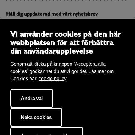
Håll dig uppdaterad med vårt nyhetsbrev
Prenumerera på vårt nyhetsbrev och få uppdateringar om
allt som är på gång
Vi använder cookies på den här
webbplatsen för att förbättra
E-post
din användarupplevelse
Genom att klicka på knappen “Acceptera alla
cookies” godkänner du att vi gör det. Läs mer om
Cookies här:
cookie policy
.
Ändra val
Bibu AB Copyright 2026. Bibu äger rättigheter till allt material på sajten om
inget annat anges. Vi tar hand om
personuppgifter
(enligt GDPR) och här
Neka cookies
kan du läsa om våra
cookies
. Sajten är utvecklad av
040.se
.
Cookie inställningar