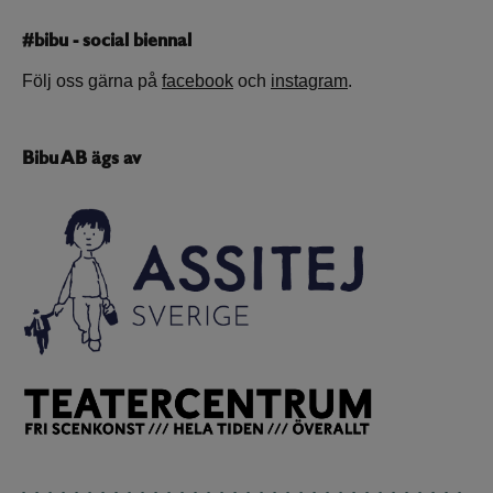
#bibu - social biennal
Följ oss gärna på
facebook
och
instagram
.
Bibu AB ägs av