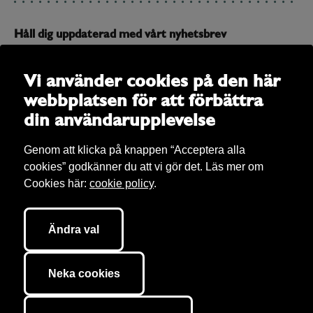
Håll dig uppdaterad med vårt nyhetsbrev
Prenumerera på vårt nyhetsbrev och få uppdateringar om
allt som är på gång
Vi använder cookies på den här
webbplatsen för att förbättra
E-post
din användarupplevelse
Genom att klicka på knappen “Acceptera alla
cookies” godkänner du att vi gör det. Läs mer om
Cookies här:
cookie policy
.
Ändra val
Bibu AB Copyright 2026. Bibu äger rättigheter till allt material på sajten om
inget annat anges. Vi tar hand om
personuppgifter
(enligt GDPR) och här
Neka cookies
kan du läsa om våra
cookies
. Sajten är utvecklad av
040.se
.
Cookie inställningar