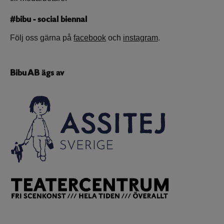
#bibu - social biennal
Följ oss gärna på
facebook
och
instagram
.
Bibu AB ägs av