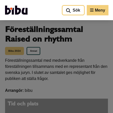
Gå till huvudinnehållet
Sök
Meny
Föreställningssamtal
Raised on rhythm
Bibu 2024
Annat
Föreställningssamtal med medverkande från
föreställningen tillsammans med en representant från den
svenska juryn. I slutet av samtalet ges möjlighet för
publiken att ställa frågor.
Arrangör:
bibu
Tid och plats