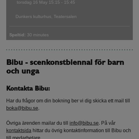
torsdag 16 May
15:15 - 15:45
Dunkers kulturhus, Teatersalen
Speltid:
30 minutes
Bibu - scenkonstbiennal för barn
och unga
Kontakta Bibu:
Har du frågor om din bokning ber vi dig skicka ett mail till
boka@bibu.se
.
Övriga ärenden mailar du till
info@bibu.se
. På vår
kontaktsida
hittar du övrig kontaktinformation till Bibu och
till medarbetare.