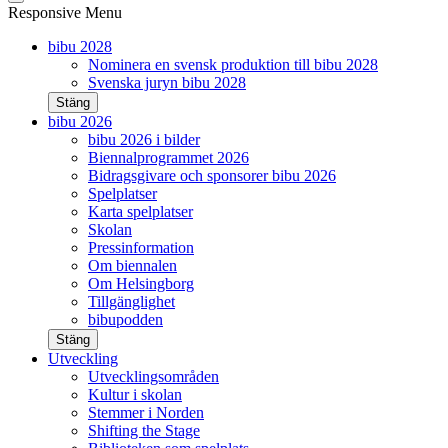
Responsive Menu
bibu 2028
Nominera en svensk produktion till bibu 2028
Svenska juryn bibu 2028
Stäng
bibu 2026
bibu 2026 i bilder
Biennalprogrammet 2026
Bidragsgivare och sponsorer bibu 2026
Spelplatser
Karta spelplatser
Skolan
Pressinformation
Om biennalen
Om Helsingborg
Tillgänglighet
bibupodden
Stäng
Utveckling
Utvecklingsområden
Kultur i skolan
Stemmer i Norden
Shifting the Stage