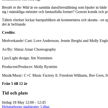
Breath in the Wild
är en samtida dansföreställning som bjuder in både 
sig i mänskliga mönster och fantasifulla former? Genom komik och pop
Tältets rörelser lockar barnpubliken att kommentera och skratta - en s
det är befriande.
Credits:
Medverkande/ Cast: Love Andersson, Jennie Berglsi and Molly Eng
Av/By: Shiraz Amar Choreography
Ljus/Light design: Jim Nurminen
Producent/Producer: Molly Byström
Musik/Music: C+C Music Factory ft. Freedom Williams, Bee Gees, S
Från 5 till 12 år
Tid och plats
lördag 18 May
12:00 - 12:45
Helsingborgs stadsteater, Lillan