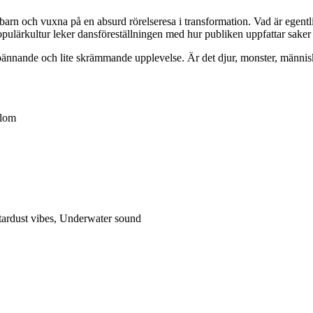
barn och vuxna på en absurd rörelseresa i transformation. Vad är egent
ulärkultur leker dansföreställningen med hur publiken uppfattar saker
pännande och lite skrämmande upplevelse. Är det djur, monster, människor
blom
tardust vibes, Underwater sound