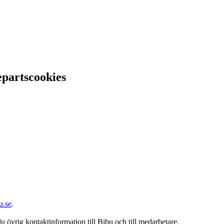
epartscookies
u.se
.
du övrig kontaktinformation till Bibu och till medarbetare.