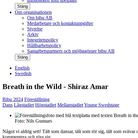
Biblioteken som spelplats
Stäng
Om organisationen
Om bibu AB
Medarbetare och kontaktuppgifter
Styrelse
Arkiv
Integritetspolicy
Hållbarhetspolicy
Samarbetspartners och möjliggörare bibu AB
Stäng
English
Swedish
Breath in the Wild - Shiraz Amar
Bibu 2024
Föreställning
Dans
Lågstadiet
Högstadiet
Mellanstadiet
Young Swedstage
Foto: Nils Gunnars
Något vi aldrig sett! Tält som dansar, tält som rör sig, tält som svävar 
kommentera och röra sig.