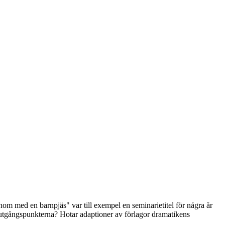
nom med en barnpjäs" var till exempel en seminarietitel för några år
är utgångspunkterna? Hotar adaptioner av förlagor dramatikens