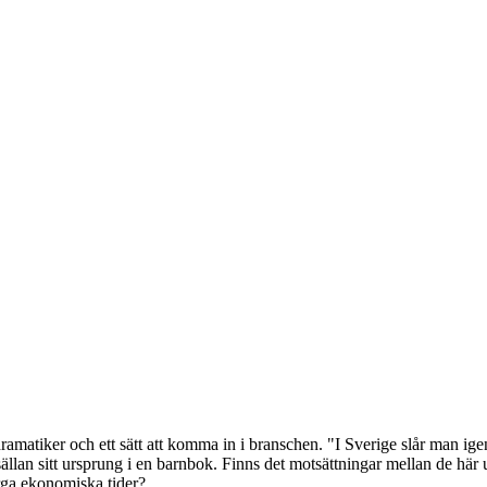
ramatiker och ett sätt att komma in i branschen. "I Sverige slår man ige
 sällan sitt ursprung i en barnbok. Finns det motsättningar mellan de h
arga ekonomiska tider?