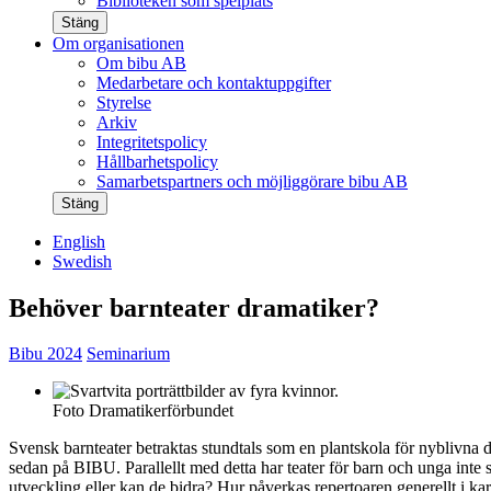
Biblioteken som spelplats
Stäng
Om organisationen
Om bibu AB
Medarbetare och kontaktuppgifter
Styrelse
Arkiv
Integritetspolicy
Hållbarhetspolicy
Samarbetspartners och möjliggörare bibu AB
Stäng
English
Swedish
Behöver barnteater dramatiker?
Bibu 2024
Seminarium
Foto Dramatikerförbundet
Svensk barnteater betraktas stundtals som en plantskola för nyblivna d
sedan på BIBU. Parallellt med detta har teater för barn och unga inte
utveckling eller kan de bidra? Hur påverkas repertoaren generellt i k