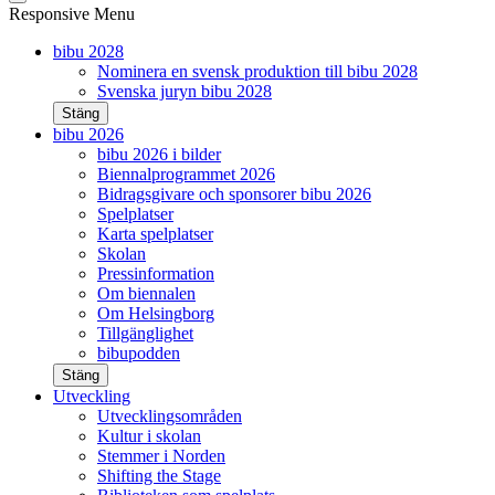
Responsive Menu
bibu 2028
Nominera en svensk produktion till bibu 2028
Svenska juryn bibu 2028
Stäng
bibu 2026
bibu 2026 i bilder
Biennalprogrammet 2026
Bidragsgivare och sponsorer bibu 2026
Spelplatser
Karta spelplatser
Skolan
Pressinformation
Om biennalen
Om Helsingborg
Tillgänglighet
bibupodden
Stäng
Utveckling
Utvecklingsområden
Kultur i skolan
Stemmer i Norden
Shifting the Stage